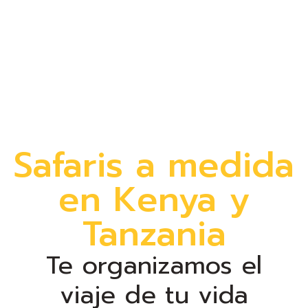
VIVE EL ÁFRICA CON EL QUE
SIEMPRE HAS SOÑADO
Safaris a medida
en Kenya y
QUIERO SABER MÁS
Tanzania
Te organizamos el
viaje de tu vida